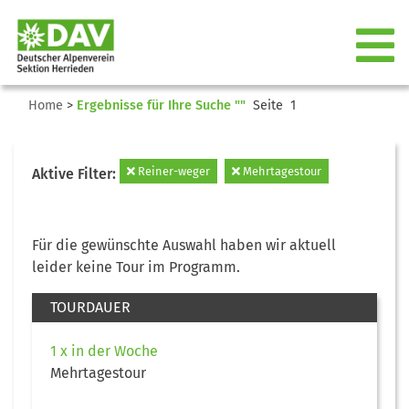
Home
>
Ergebnisse für Ihre Suche ""
Seite 1
Reiner-weger
Mehrtagestour
Aktive Filter:
Für die gewünschte Auswahl haben wir aktuell
leider keine Tour im Programm.
TOURDAUER
1 x in der Woche
Mehrtagestour