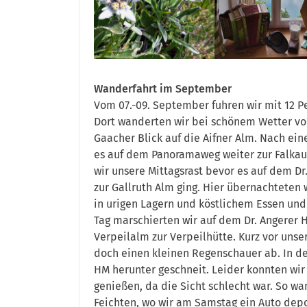
Wanderfahrt im September
Vom 07.-09. September fuhren wir mit 12 P
Dort wanderten wir bei schönem Wetter v
Gaacher Blick auf die Aifner Alm. Nach ein
es auf dem Panoramaweg weiter zur Falka
wir unsere Mittagsrast bevor es auf dem D
zur Gallruth Alm ging. Hier übernachteten w
in urigen Lagern und köstlichem Essen und
Tag marschierten wir auf dem Dr. Angerer 
Verpeilalm zur Verpeilhütte. Kurz vor un
doch einen kleinen Regenschauer ab. In de
HM herunter geschneit. Leider konnten wir
genießen, da die Sicht schlecht war. So wa
Feichten, wo wir am Samstag ein Auto dep