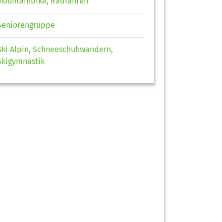
Mountainbike, Radfahren
Seniorengruppe
Ski Alpin, Schneeschuhwandern,
Skigymnastik