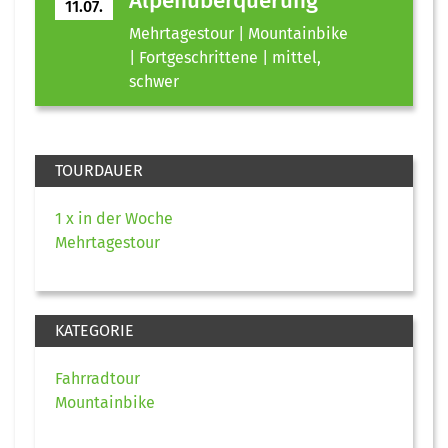
Alpenüberquerung
11.07.
Mehrtagestour | Mountainbike
| Fortgeschrittene | mittel,
schwer
TOURDAUER
1 x in der Woche
Mehrtagestour
KATEGORIE
Fahrradtour
Mountainbike