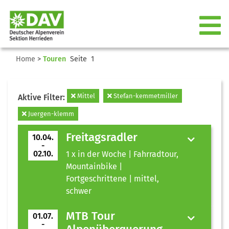
Home
>
Touren
Seite 1
Mittel
Stefan-kemmetmiller
Aktive Filter:
Juergen-klemm
Freitagsradler
10.04.
-
02.10.
1 x in der Woche | Fahrradtour,
Mountainbike |
Fortgeschrittene | mittel,
schwer
MTB Tour
01.07.
-