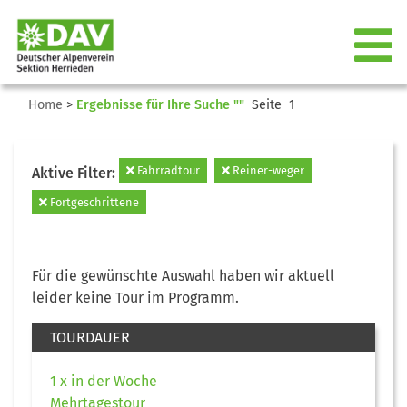
Home
>
Ergebnisse für Ihre Suche ""
Seite 1
Fahrradtour
Reiner-weger
Aktive Filter:
Fortgeschrittene
Für die gewünschte Auswahl haben wir aktuell
leider keine Tour im Programm.
TOURDAUER
1 x in der Woche
Mehrtagestour