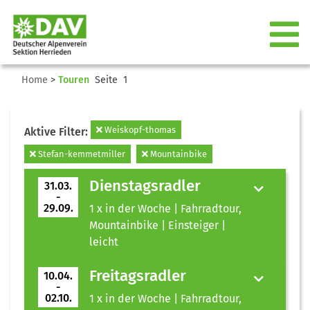
Home
>
Touren
Seite 1
Weiskopf-thomas
Aktive Filter:
Stefan-kemmetmiller
Mountainbike
Dienstagsradler
31.03.
-
29.09.
1 x in der Woche | Fahrradtour,
Mountainbike | Einsteiger |
leicht
Freitagsradler
10.04.
-
02.10.
1 x in der Woche | Fahrradtour,