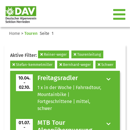
Home
>
Touren
Seite 1
Reiner-weger
Tourenleitung
Aktive Filter:
Stefan-kemmetmiller
Bernhard-weger
Schwer
Freitagsradler
10.04.
-
02.10.
1 x in der Woche | Fahrradtour,
Mountainbike |
Fortgeschrittene | mittel,
schwer
MTB Tour
01.07.
-