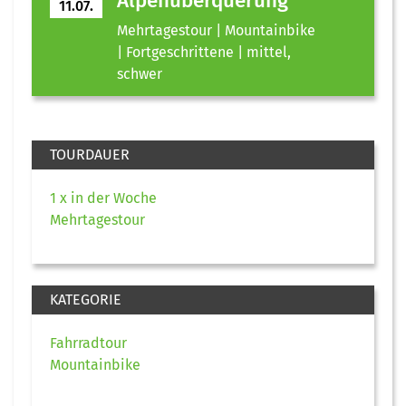
Alpenüberquerung
11.07.
Mehrtagestour | Mountainbike
| Fortgeschrittene | mittel,
schwer
TOURDAUER
1 x in der Woche
Mehrtagestour
KATEGORIE
Fahrradtour
Mountainbike