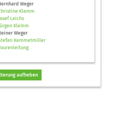
Bernhard Weger
Christine Klemm
Josef Leichs
Jürgen Klemm
Reiner Weger
Stefan Kemmetmiller
Tourenleitung
ilterung aufheben