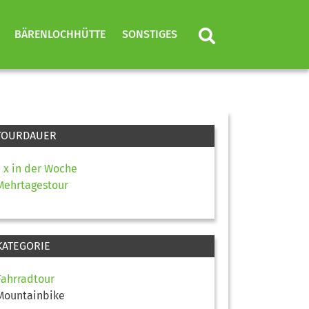
BÄRENLOCHHÜTTE
SONSTIGES
TOURDAUER
1 x in der Woche
Mehrtagestour
KATEGORIE
Fahrradtour
Mountainbike