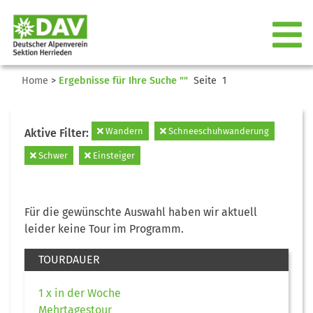
Home
>
Ergebnisse für Ihre Suche ""
Seite 1
Wandern
Schneeschuhwanderung
Aktive Filter:
Schwer
Einsteiger
Für die gewünschte Auswahl haben wir aktuell
leider keine Tour im Programm.
TOURDAUER
1 x in der Woche
Mehrtagestour