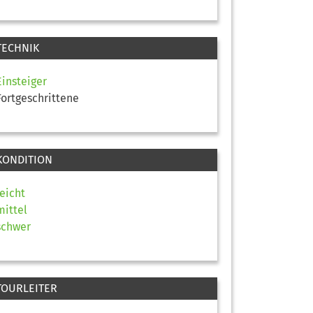
TECHNIK
Einsteiger
Fortgeschrittene
KONDITION
leicht
mittel
schwer
TOURLEITER