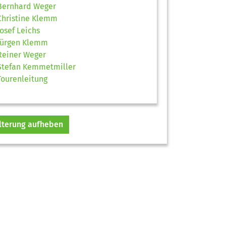
Bernhard Weger
Christine Klemm
Josef Leichs
Jürgen Klemm
Reiner Weger
Stefan Kemmetmiller
Tourenleitung
ilterung aufheben