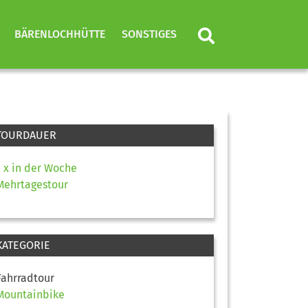
BÄRENLOCHHÜTTE
SONSTIGES
TOURDAUER
1 x in der Woche
Mehrtagestour
KATEGORIE
Fahrradtour
Mountainbike