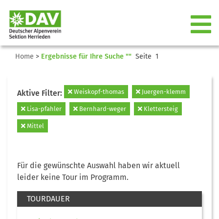
Home
>
Ergebnisse für Ihre Suche ""
Seite 1
Weiskopf-thomas
Juergen-klemm
Aktive Filter:
Lisa-pfahler
Bernhard-weger
Klettersteig
Mittel
Für die gewünschte Auswahl haben wir aktuell
leider keine Tour im Programm.
TOURDAUER