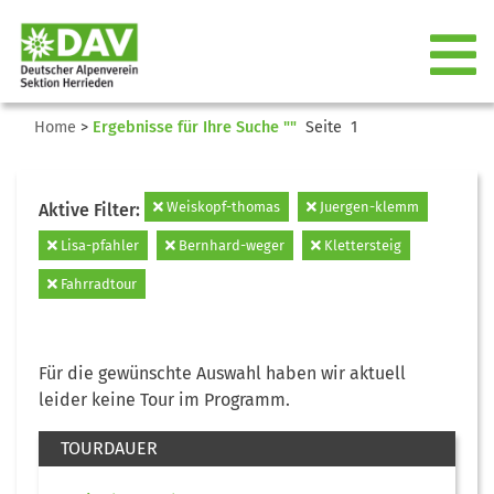
Home
>
Ergebnisse für Ihre Suche ""
Seite 1
Weiskopf-thomas
Juergen-klemm
Aktive Filter:
Lisa-pfahler
Bernhard-weger
Klettersteig
Fahrradtour
Für die gewünschte Auswahl haben wir aktuell
leider keine Tour im Programm.
TOURDAUER