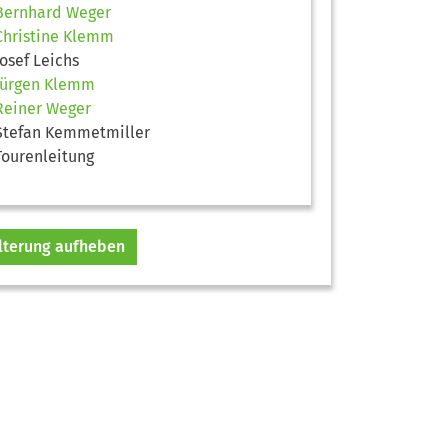
Bernhard Weger
Christine Klemm
Josef Leichs
Jürgen Klemm
Reiner Weger
Stefan Kemmetmiller
Tourenleitung
ilterung aufheben