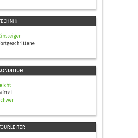
TECHNIK
Einsteiger
Fortgeschrittene
KONDITION
leicht
mittel
schwer
TOURLEITER