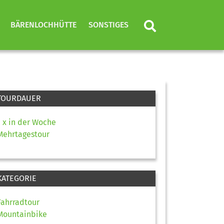
BÄRENLOCHHÜTTE
SONSTIGES
TOURDAUER
1 x in der Woche
Mehrtagestour
KATEGORIE
Fahrradtour
Mountainbike