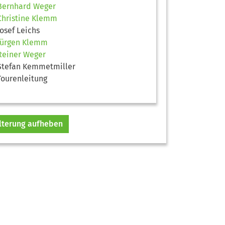
Bernhard Weger
Christine Klemm
Josef Leichs
Jürgen Klemm
Reiner Weger
Stefan Kemmetmiller
Tourenleitung
ilterung aufheben