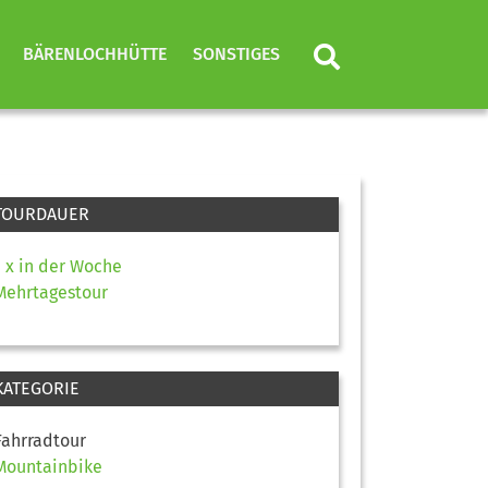
BÄRENLOCHHÜTTE
SONSTIGES
TOURDAUER
1 x in der Woche
Mehrtagestour
KATEGORIE
Fahrradtour
Mountainbike