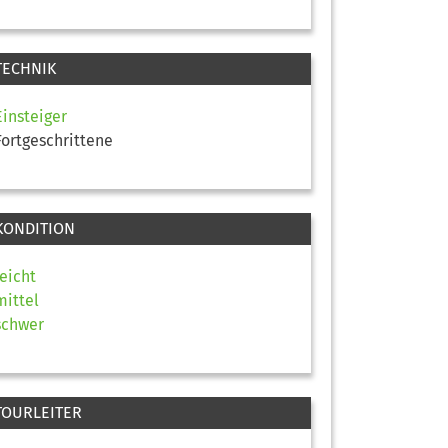
TECHNIK
Einsteiger
Fortgeschrittene
KONDITION
leicht
mittel
schwer
TOURLEITER