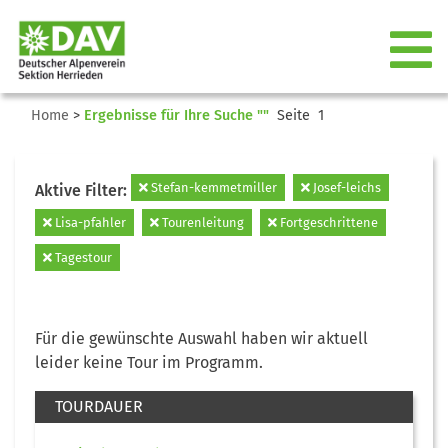
Home
>
Ergebnisse für Ihre Suche ""
Seite 1
Stefan-kemmetmiller
Josef-leichs
Aktive Filter:
Lisa-pfahler
Tourenleitung
Fortgeschrittene
Tagestour
Für die gewünschte Auswahl haben wir aktuell
leider keine Tour im Programm.
TOURDAUER