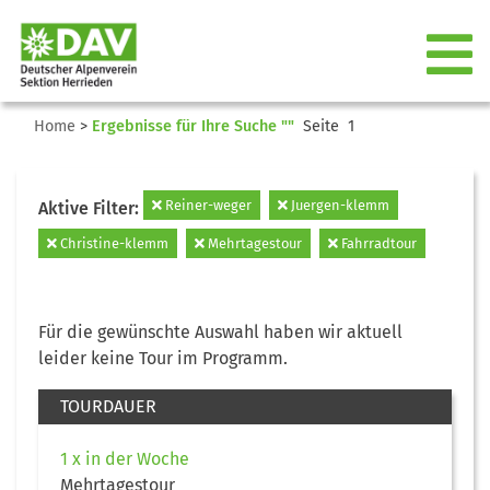
Home
>
Ergebnisse für Ihre Suche ""
Seite 1
Reiner-weger
Juergen-klemm
Aktive Filter:
Christine-klemm
Mehrtagestour
Fahrradtour
Für die gewünschte Auswahl haben wir aktuell
leider keine Tour im Programm.
TOURDAUER
1 x in der Woche
Mehrtagestour