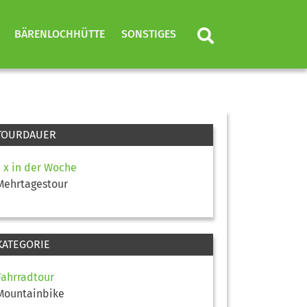
BÄRENLOCHHÜTTE
SONSTIGES
TOURDAUER
1 x in der Woche
Mehrtagestour
KATEGORIE
Fahrradtour
Mountainbike