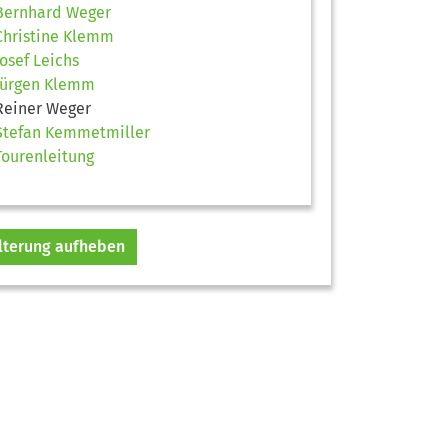
Bernhard Weger
Christine Klemm
Josef Leichs
Jürgen Klemm
Reiner Weger
Stefan Kemmetmiller
Tourenleitung
ilterung aufheben