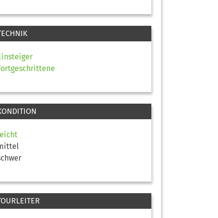
TECHNIK
Einsteiger
Fortgeschrittene
KONDITION
leicht
mittel
schwer
TOURLEITER