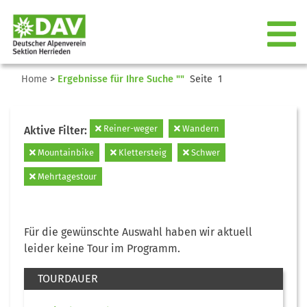
Home
>
Ergebnisse für Ihre Suche ""
Seite 1
Reiner-weger
Wandern
Aktive Filter:
Mountainbike
Klettersteig
Schwer
Mehrtagestour
Für die gewünschte Auswahl haben wir aktuell
leider keine Tour im Programm.
TOURDAUER