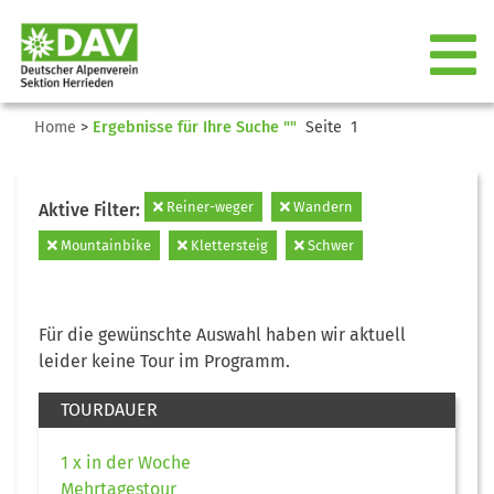
Home
>
Ergebnisse für Ihre Suche ""
Seite 1
Reiner-weger
Wandern
Aktive Filter:
Mountainbike
Klettersteig
Schwer
Für die gewünschte Auswahl haben wir aktuell
leider keine Tour im Programm.
TOURDAUER
1 x in der Woche
Mehrtagestour