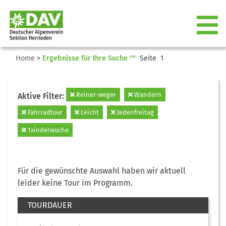
Home
>
Ergebnisse für Ihre Suche ""
Seite 1
Reiner-weger
Wandern
Aktive Filter:
Fahrradtour
Leicht
Jedenfreitag
1xinderwoche
Für die gewünschte Auswahl haben wir aktuell
leider keine Tour im Programm.
TOURDAUER