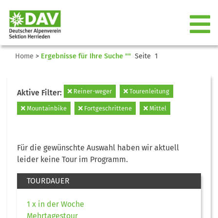
Home
>
Ergebnisse für Ihre Suche ""
Seite 1
Reiner-weger
Tourenleitung
Aktive Filter:
Mountainbike
Fortgeschrittene
Mittel
Für die gewünschte Auswahl haben wir aktuell
leider keine Tour im Programm.
TOURDAUER
1 x in der Woche
Mehrtagestour