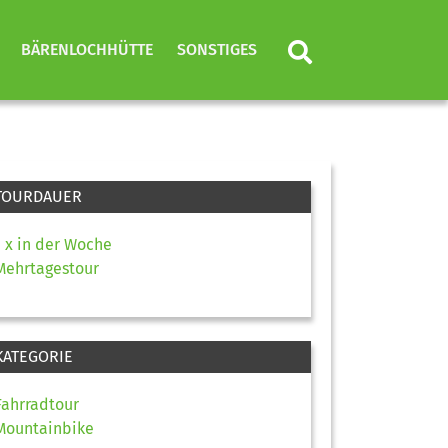
BÄRENLOCHHÜTTE
SONSTIGES
TOURDAUER
1 x in der Woche
Mehrtagestour
KATEGORIE
Fahrradtour
Mountainbike