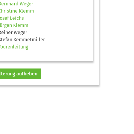
Bernhard Weger
Christine Klemm
Josef Leichs
Jürgen Klemm
Reiner Weger
Stefan Kemmetmiller
Tourenleitung
ilterung aufheben