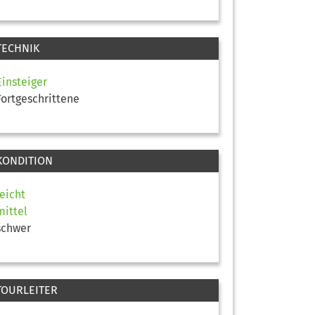
TECHNIK
Einsteiger
Fortgeschrittene
KONDITION
leicht
mittel
schwer
TOURLEITER