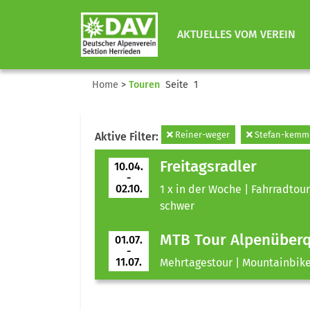
AKTUELLES VOM VEREIN
Home
>
Touren
Seite 1
Reiner-weger
Stefan-kemme
Aktive Filter:
Freitagsradler
10.04.
-
02.10.
1 x in der Woche | Fahrradtour
schwer
MTB Tour Alpenüber
01.07.
-
11.07.
Mehrtagestour | Mountainbike 