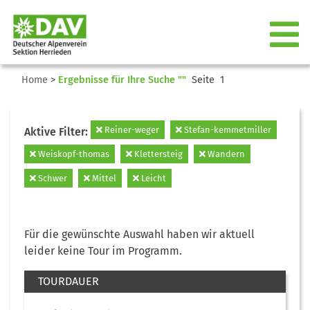
Home
>
Ergebnisse für Ihre Suche ""
Seite 1
Reiner-weger
Stefan-kemmetmiller
Aktive Filter:
Weiskopf-thomas
Klettersteig
Wandern
Schwer
Mittel
Leicht
Für die gewünschte Auswahl haben wir aktuell
leider keine Tour im Programm.
TOURDAUER