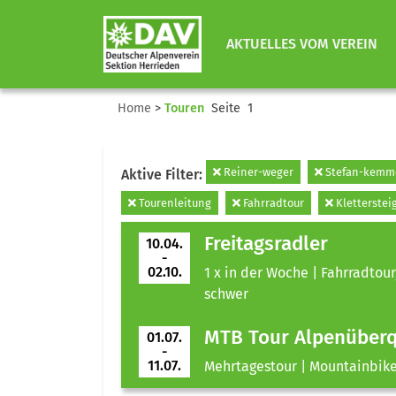
AKTUELLES VOM VEREIN
Home
>
Touren
Seite 1
Reiner-weger
Stefan-kemme
Aktive Filter:
Tourenleitung
Fahrradtour
Kletterstei
Freitagsradler
10.04.
-
02.10.
1 x in der Woche | Fahrradtour
schwer
MTB Tour Alpenüber
01.07.
-
11.07.
Mehrtagestour | Mountainbike 