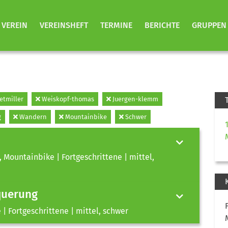
VEREIN
VEREINSHEFT
TERMINE
BERICHTE
GRUPPEN
tmiller
Weiskopf-thomas
Juergen-klemm
g
Wandern
Mountainbike
Schwer
, Mountainbike | Fortgeschrittene | mittel,
querung
| Fortgeschrittene | mittel, schwer