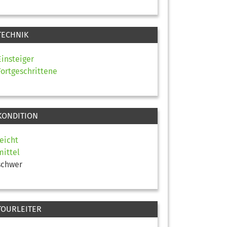
TECHNIK
Einsteiger
Fortgeschrittene
KONDITION
leicht
mittel
schwer
TOURLEITER