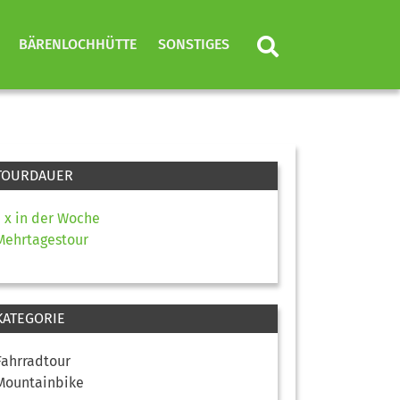
BÄRENLOCHHÜTTE
SONSTIGES
TOURDAUER
1 x in der Woche
Mehrtagestour
KATEGORIE
Fahrradtour
Mountainbike