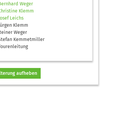
Bernhard Weger
Christine Klemm
Josef Leichs
Jürgen Klemm
Reiner Weger
Stefan Kemmetmiller
Tourenleitung
ilterung aufheben