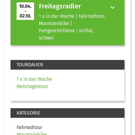
Freitagsradler
10.04.
-
02.10.
1 x in der Woche | Fahrradtour,
Mountainbike |
Fortgeschrittene | mittel,
schwer
TOURDAUER
1 x in der Woche
Mehrtagestour
KATEGORIE
Fahrradtour
Mountainbike