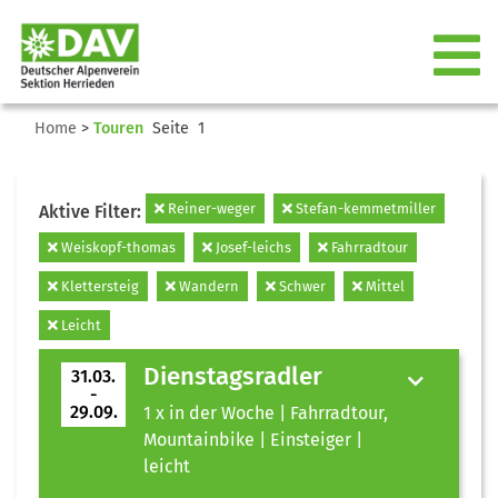
Home
>
Touren
Seite 1
Reiner-weger
Stefan-kemmetmiller
Aktive Filter:
Weiskopf-thomas
Josef-leichs
Fahrradtour
Klettersteig
Wandern
Schwer
Mittel
Leicht
Dienstagsradler
31.03.
-
29.09.
1 x in der Woche | Fahrradtour,
Mountainbike | Einsteiger |
leicht