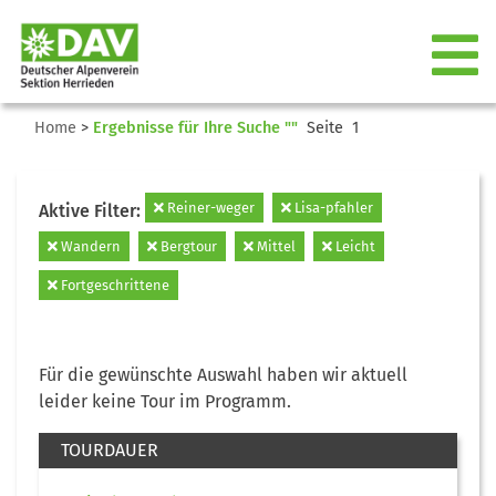
Home
>
Ergebnisse für Ihre Suche ""
Seite 1
Reiner-weger
Lisa-pfahler
Aktive Filter:
Wandern
Bergtour
Mittel
Leicht
Fortgeschrittene
Für die gewünschte Auswahl haben wir aktuell
leider keine Tour im Programm.
TOURDAUER