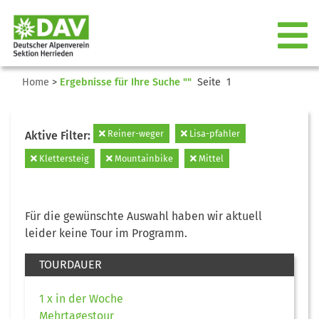
Home
>
Ergebnisse für Ihre Suche ""
Seite 1
Reiner-weger
Lisa-pfahler
Aktive Filter:
Klettersteig
Mountainbike
Mittel
Für die gewünschte Auswahl haben wir aktuell
leider keine Tour im Programm.
TOURDAUER
1 x in der Woche
Mehrtagestour