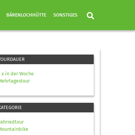
BÄRENLOCHHÜTTE
SONSTIGES
TOURDAUER
1 x in der Woche
Mehrtagestour
KATEGORIE
Fahrradtour
Mountainbike