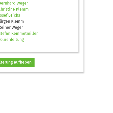
Bernhard Weger
Christine Klemm
Josef Leichs
Jürgen Klemm
Reiner Weger
Stefan Kemmetmiller
Tourenleitung
ilterung aufheben