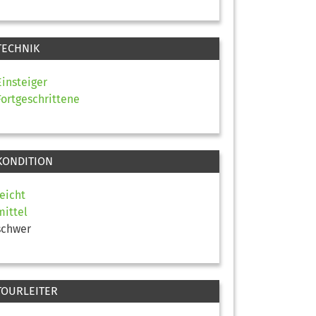
TECHNIK
Einsteiger
Fortgeschrittene
KONDITION
leicht
mittel
schwer
TOURLEITER