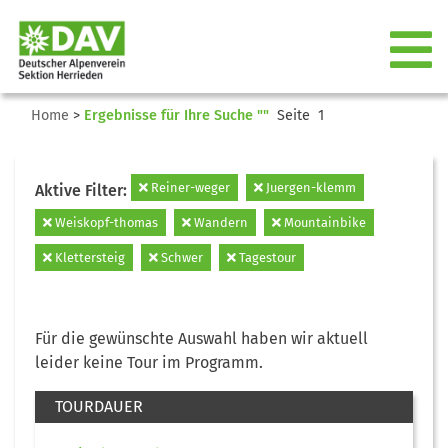
Home
>
Ergebnisse für Ihre Suche ""
Seite 1
Reiner-weger
Juergen-klemm
Aktive Filter:
Weiskopf-thomas
Wandern
Mountainbike
Klettersteig
Schwer
Tagestour
Für die gewünschte Auswahl haben wir aktuell
leider keine Tour im Programm.
TOURDAUER