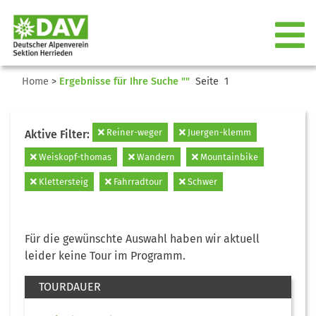
Home
>
Ergebnisse für Ihre Suche ""
Seite 1
Reiner-weger
Juergen-klemm
Aktive Filter:
Weiskopf-thomas
Wandern
Mountainbike
Klettersteig
Fahrradtour
Schwer
Für die gewünschte Auswahl haben wir aktuell
leider keine Tour im Programm.
TOURDAUER