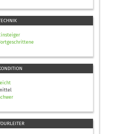
TECHNIK
Einsteiger
Fortgeschrittene
KONDITION
leicht
mittel
schwer
TOURLEITER