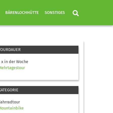
BÄRENLOCHHÜTTE
SONSTIGES
TOURDAUER
1 x in der Woche
Mehrtagestour
KATEGORIE
Fahrradtour
Mountainbike