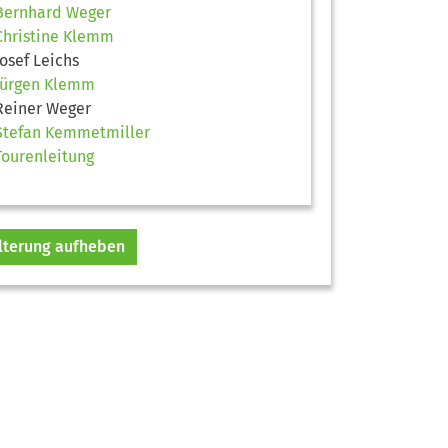
Bernhard Weger
Christine Klemm
Josef Leichs
Jürgen Klemm
Reiner Weger
Stefan Kemmetmiller
Tourenleitung
ilterung aufheben