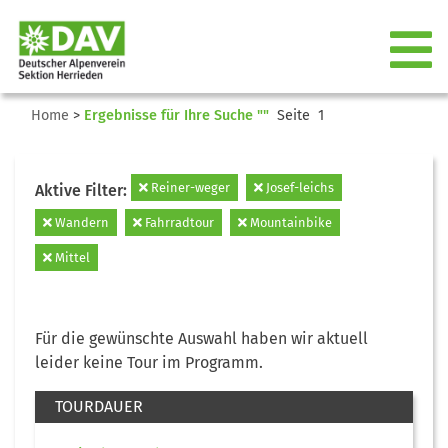
Home
>
Ergebnisse für Ihre Suche ""
Seite 1
Reiner-weger
Josef-leichs
Aktive Filter:
Wandern
Fahrradtour
Mountainbike
Mittel
Für die gewünschte Auswahl haben wir aktuell
leider keine Tour im Programm.
TOURDAUER