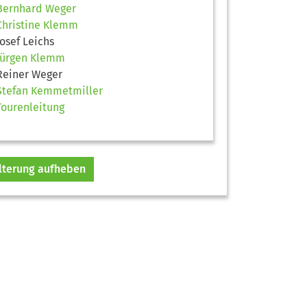
Bernhard Weger
Christine Klemm
Josef Leichs
Jürgen Klemm
Reiner Weger
Stefan Kemmetmiller
Tourenleitung
ilterung aufheben