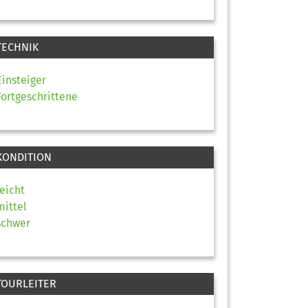
TECHNIK
Einsteiger
Fortgeschrittene
KONDITION
leicht
mittel
schwer
TOURLEITER