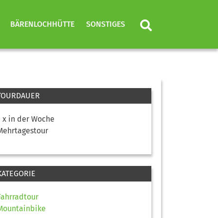
BÄRENLOCHHÜTTE
SONSTIGES
TOURDAUER
1 x in der Woche
Mehrtagestour
KATEGORIE
Fahrradtour
Mountainbike