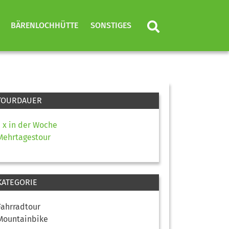
BÄRENLOCHHÜTTE
SONSTIGES
TOURDAUER
1 x in der Woche
Mehrtagestour
KATEGORIE
Fahrradtour
Mountainbike