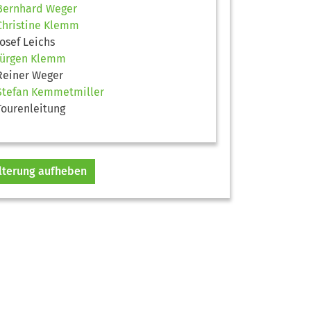
Bernhard Weger
Christine Klemm
Josef Leichs
Jürgen Klemm
Reiner Weger
Stefan Kemmetmiller
Tourenleitung
ilterung aufheben