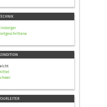
TECHNIK
Einsteiger
Fortgeschrittene
KONDITION
leicht
mittel
schwer
TOURLEITER