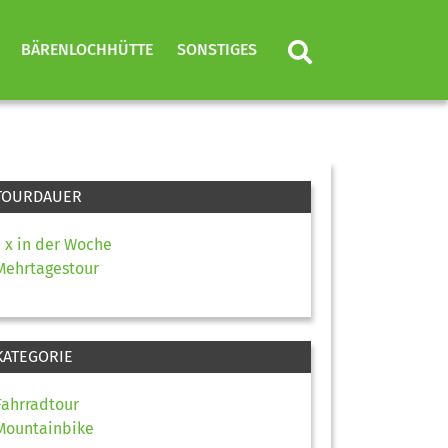
BÄRENLOCHHÜTTE
SONSTIGES
TOURDAUER
1 x in der Woche
Mehrtagestour
KATEGORIE
Fahrradtour
Mountainbike