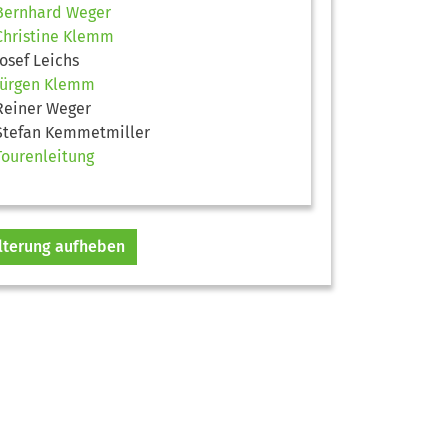
Bernhard Weger
Christine Klemm
Josef Leichs
Jürgen Klemm
Reiner Weger
Stefan Kemmetmiller
Tourenleitung
ilterung aufheben