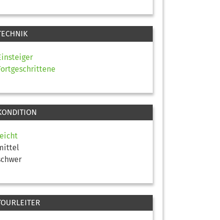
TECHNIK
Einsteiger
Fortgeschrittene
KONDITION
leicht
mittel
schwer
TOURLEITER