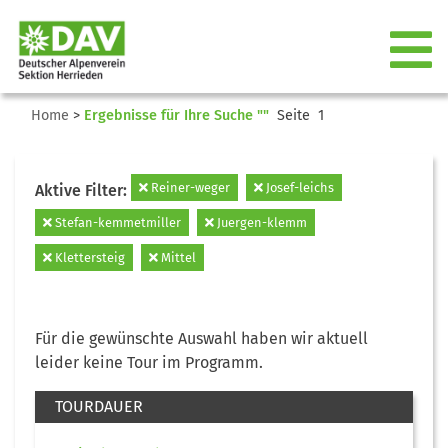
Home
>
Ergebnisse für Ihre Suche ""
Seite 1
Reiner-weger
Josef-leichs
Aktive Filter:
Stefan-kemmetmiller
Juergen-klemm
Klettersteig
Mittel
Für die gewünschte Auswahl haben wir aktuell
leider keine Tour im Programm.
TOURDAUER