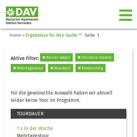
Home
>
Ergebnisse für Ihre Suche ""
Seite 1
Reiner-weger
Christine-klemm
Aktive Filter:
Mehrtagestour
Wandern
Klettersteig
Für die gewünschte Auswahl haben wir aktuell
leider keine Tour im Programm.
TOURDAUER
1 x in der Woche
Mehrtagestour