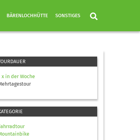
BÄRENLOCHHÜTTE
SONSTIGES
TOURDAUER
1 x in der Woche
Mehrtagestour
KATEGORIE
Fahrradtour
Mountainbike