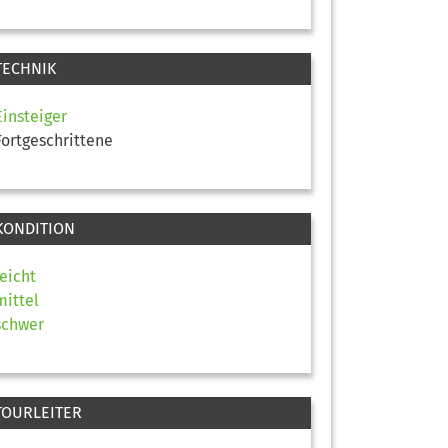
TECHNIK
Einsteiger
Fortgeschrittene
KONDITION
leicht
mittel
schwer
TOURLEITER