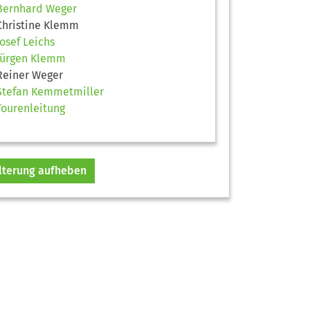
Bernhard Weger
Christine Klemm
Josef Leichs
Jürgen Klemm
Reiner Weger
Stefan Kemmetmiller
Tourenleitung
ilterung aufheben