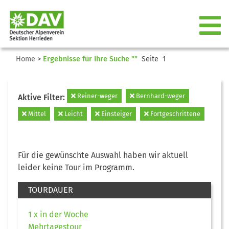
Home
>
Ergebnisse für Ihre Suche ""
Seite 1
Reiner-weger
Bernhard-weger
Aktive Filter:
Mittel
Leicht
Einsteiger
Fortgeschrittene
Für die gewünschte Auswahl haben wir aktuell
leider keine Tour im Programm.
TOURDAUER
1 x in der Woche
Mehrtagestour