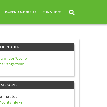
BÄRENLOCHHÜTTE
SONSTIGES
TOURDAUER
1 x in der Woche
Mehrtagestour
KATEGORIE
Fahrradtour
Mountainbike