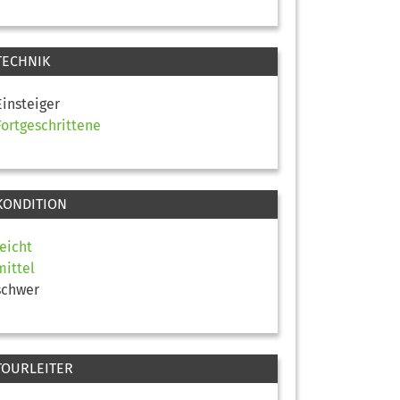
TECHNIK
Einsteiger
Fortgeschrittene
KONDITION
leicht
mittel
schwer
TOURLEITER