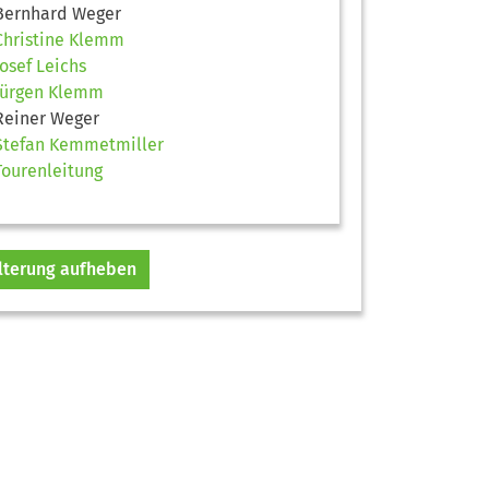
Bernhard Weger
Christine Klemm
Josef Leichs
Jürgen Klemm
Reiner Weger
Stefan Kemmetmiller
Tourenleitung
ilterung aufheben