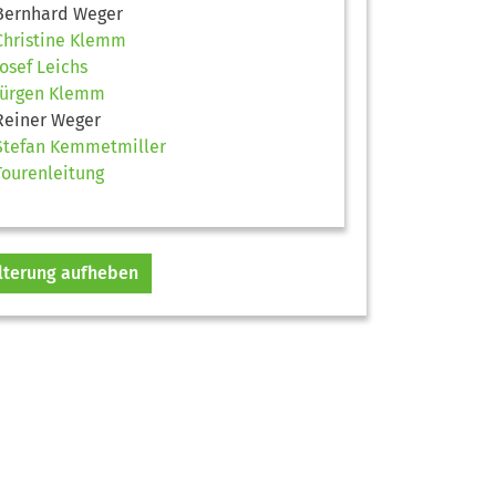
Bernhard Weger
Christine Klemm
Josef Leichs
Jürgen Klemm
Reiner Weger
Stefan Kemmetmiller
Tourenleitung
ilterung aufheben