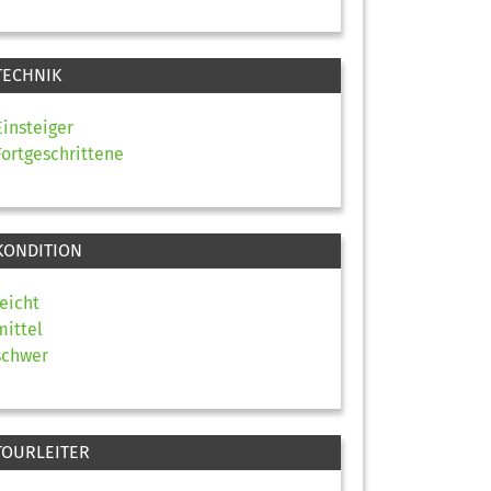
TECHNIK
Einsteiger
Fortgeschrittene
KONDITION
leicht
mittel
schwer
TOURLEITER