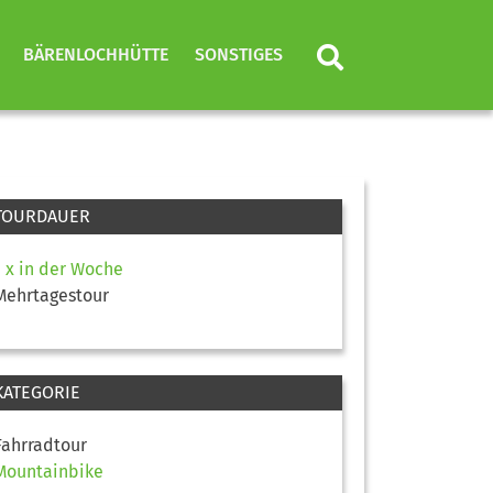
BÄRENLOCHHÜTTE
SONSTIGES
TOURDAUER
1 x in der Woche
Mehrtagestour
KATEGORIE
Fahrradtour
Mountainbike