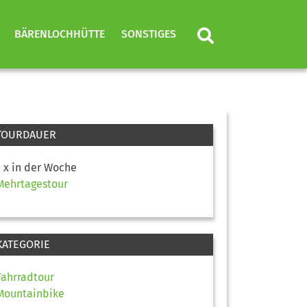
BÄRENLOCHHÜTTE
SONSTIGES
TOURDAUER
1 x in der Woche
Mehrtagestour
KATEGORIE
Fahrradtour
Mountainbike