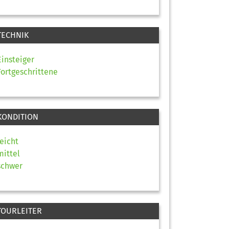
TECHNIK
Einsteiger
Fortgeschrittene
KONDITION
leicht
mittel
schwer
TOURLEITER