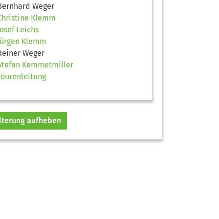
Bernhard Weger
Christine Klemm
Josef Leichs
Jürgen Klemm
Reiner Weger
Stefan Kemmetmiller
Tourenleitung
ilterung aufheben