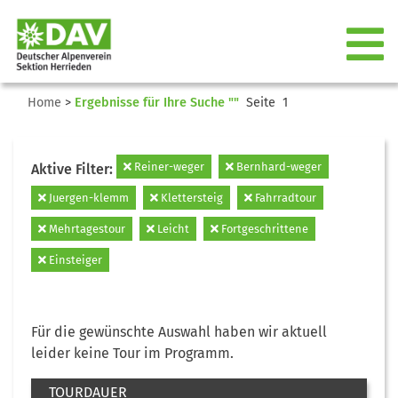
Home
>
Ergebnisse für Ihre Suche ""
Seite 1
Reiner-weger
Bernhard-weger
Aktive Filter:
Juergen-klemm
Klettersteig
Fahrradtour
Mehrtagestour
Leicht
Fortgeschrittene
Einsteiger
Für die gewünschte Auswahl haben wir aktuell
leider keine Tour im Programm.
TOURDAUER