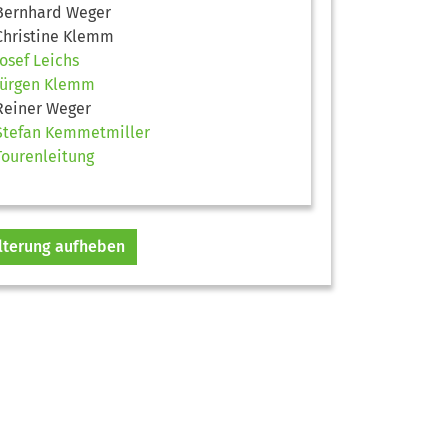
Bernhard Weger
Christine Klemm
Josef Leichs
Jürgen Klemm
Reiner Weger
Stefan Kemmetmiller
Tourenleitung
ilterung aufheben