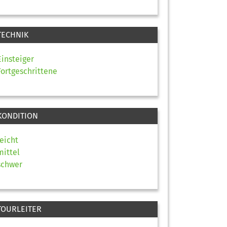
TECHNIK
Einsteiger
Fortgeschrittene
KONDITION
leicht
mittel
schwer
TOURLEITER