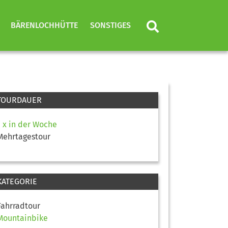
BÄRENLOCHHÜTTE
SONSTIGES
TOURDAUER
1 x in der Woche
Mehrtagestour
KATEGORIE
Fahrradtour
Mountainbike