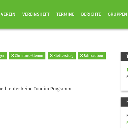
VEREIN
VEREINSHEFT
TERMINE
BERICHTE
GRUPPEN
ger
Christine-klemm
Klettersteig
Fahrradtour
ell leider keine Tour im Programm.