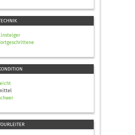
TECHNIK
Einsteiger
Fortgeschrittene
KONDITION
leicht
mittel
schwer
TOURLEITER