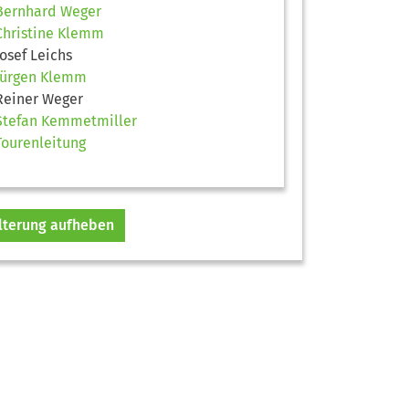
Bernhard Weger
Christine Klemm
Josef Leichs
Jürgen Klemm
Reiner Weger
Stefan Kemmetmiller
Tourenleitung
ilterung aufheben