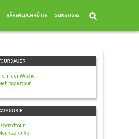
BÄRENLOCHHÜTTE
SONSTIGES
TOURDAUER
1 x in der Woche
Mehrtagestour
KATEGORIE
Fahrradtour
Mountainbike