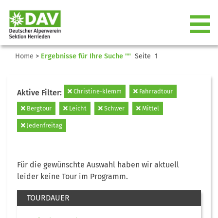
Home
>
Ergebnisse für Ihre Suche ""
Seite 1
Christine-klemm
Fahrradtour
Aktive Filter:
Bergtour
Leicht
Schwer
Mittel
Jedenfreitag
Für die gewünschte Auswahl haben wir aktuell
leider keine Tour im Programm.
TOURDAUER