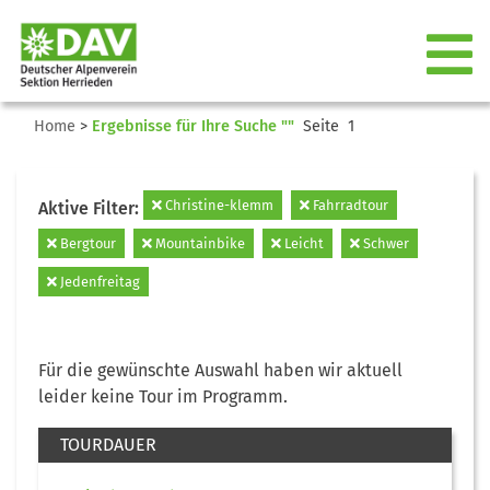
Home
>
Ergebnisse für Ihre Suche ""
Seite 1
Christine-klemm
Fahrradtour
Aktive Filter:
Bergtour
Mountainbike
Leicht
Schwer
Jedenfreitag
Für die gewünschte Auswahl haben wir aktuell
leider keine Tour im Programm.
TOURDAUER