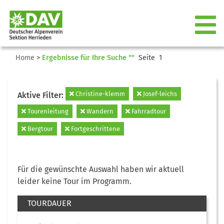
Home
>
Ergebnisse für Ihre Suche ""
Seite 1
Christine-klemm
Josef-leichs
Aktive Filter:
Tourenleitung
Wandern
Fahrradtour
Bergtour
Fortgeschrittene
Für die gewünschte Auswahl haben wir aktuell
leider keine Tour im Programm.
TOURDAUER