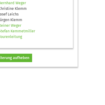
Bernhard Weger
Christine Klemm
Josef Leichs
Jürgen Klemm
Reiner Weger
Stefan Kemmetmiller
Tourenleitung
ilterung aufheben