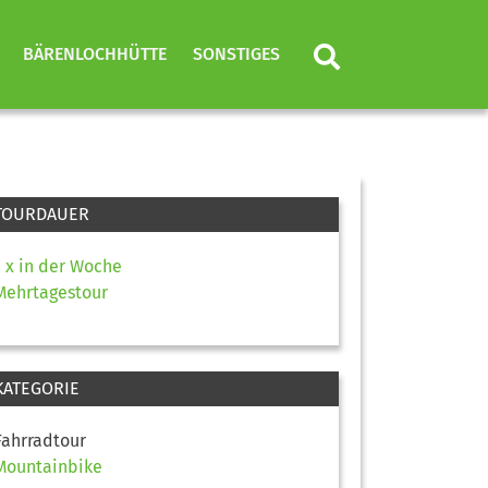
BÄRENLOCHHÜTTE
SONSTIGES
TOURDAUER
1 x in der Woche
Mehrtagestour
KATEGORIE
Fahrradtour
Mountainbike