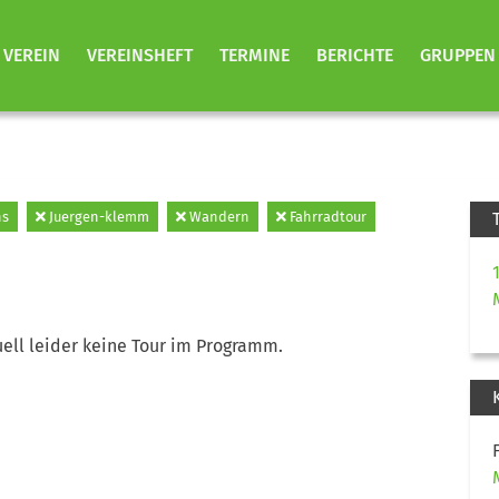
VEREIN
VEREINSHEFT
TERMINE
BERICHTE
GRUPPEN
hs
Juergen-klemm
Wandern
Fahrradtour
ell leider keine Tour im Programm.