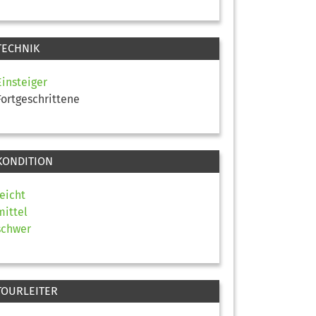
TECHNIK
Einsteiger
Fortgeschrittene
KONDITION
leicht
mittel
schwer
TOURLEITER