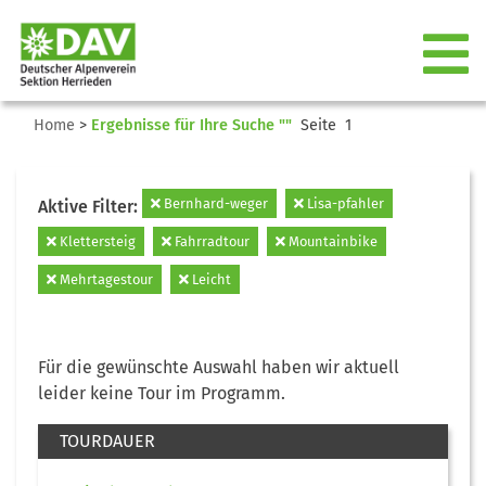
Home
>
Ergebnisse für Ihre Suche ""
Seite 1
Bernhard-weger
Lisa-pfahler
Aktive Filter:
Klettersteig
Fahrradtour
Mountainbike
Mehrtagestour
Leicht
Für die gewünschte Auswahl haben wir aktuell
leider keine Tour im Programm.
TOURDAUER