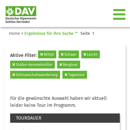
Home
>
Ergebnisse für Ihre Suche ""
Seite 1
Mittel
Schwer
Leicht
Aktive Filter:
Stefan-kemmetmiller
Bergtour
Schneeschuhwanderung
Tagestour
Für die gewünschte Auswahl haben wir aktuell
leider keine Tour im Programm.
TOURDAUER